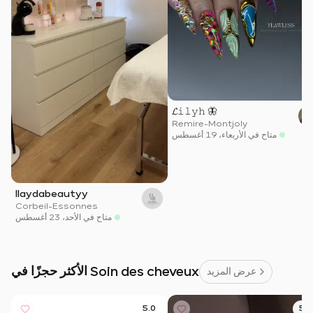
𝓛𝚒𝚕𝚢𝚑 🦋
Remire-Montjoly
متاح في الأربعاء، 19 أغسطس
Ilaydabeautyy
Corbeil-Essonnes
متاح في الأحد، 23 أغسطس
الأكثر حجزًا في Soin des cheveux
عرض المزيد
5.0
5.0