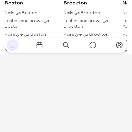
Boston
Brockton
New
Nails في Brockton
Nails في Boston
ي New
Lashes and brows في
Lashes and brows في
Boston
Brockton
York
Hairstyle في Brockton
Hairstyle في Boston
Afro hairstyle في Brockton
Afro hairstyle في Boston
Make-up في Brockton
Make-up في Boston
ي New
Permanent make-up في
Permanent make-up في
Boston
Brockton
York
Face care في Brockton
Face care في Boston
Body care في Brockton
Body care في Boston
صنع في باريس بحب