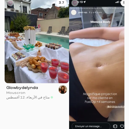
3.7
5.0
Glowbydelynda
Mouscron
متاح في الأربعاء، 12 أغسطس