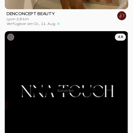
DENCONCEPT BEAUTY
Lyon
·
2,8 km
Verfügbar am Di., 11. Aug.
4.8