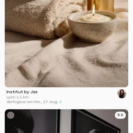
Institut by Jas
Lyon
·
1,1 km
Verfügbar am Mo., 17. Aug.
5.0