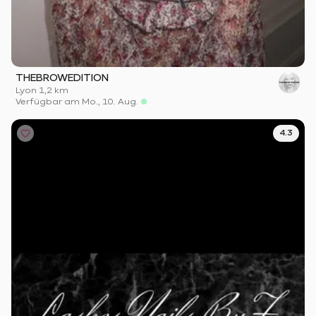
THEBROWEDITION
Lyon
·
1,2 km
Verfügbar am Mo., 10. Aug.
4.3