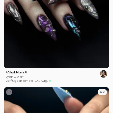
⛓️SlipkNailz⛓️
Lyon
·
1,9 km
Verfügbar am Mi., 19. Aug.
5.0