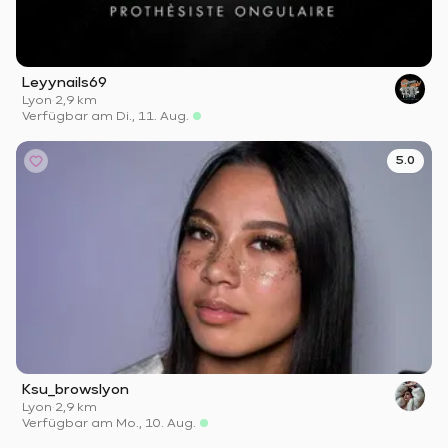
Leyynails69
Lyon
·
2,9 km
Verfügbar am Di., 11. Aug.
5.0
Ksu_browslyon
Lyon
·
2,9 km
Verfügbar am Mo., 10. Aug.