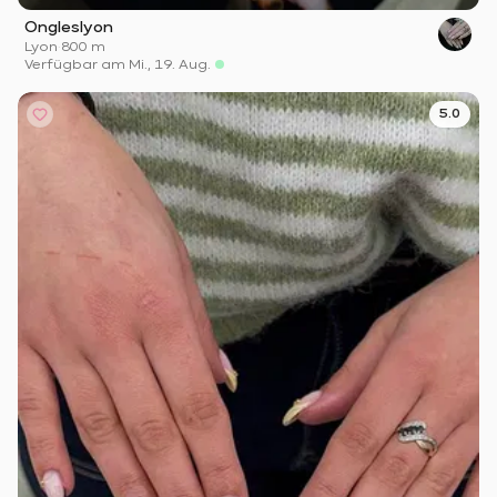
Ongleslyon
Lyon
·
800 m
Verfügbar am Mi., 19. Aug.
5.0