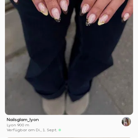
Nailsglam_lyon
Lyon
·
900 m
Verfügbar am Di., 1. Sept.