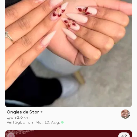
Ongles de Star ⭐️
Lyon
·
2,6 km
Verfügbar am Mo., 10. Aug.
4.9