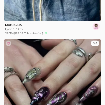
Maru Club
Lyon
·
1,6 km
Verfügbar am Di., 11. Aug.
5.0