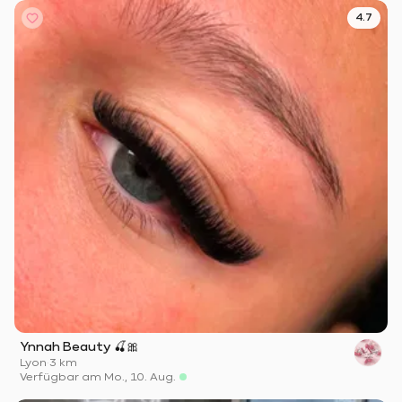
4.7
Ynnah Beauty 🍒🎀
Lyon
·
3 km
Verfügbar am Mo., 10. Aug.