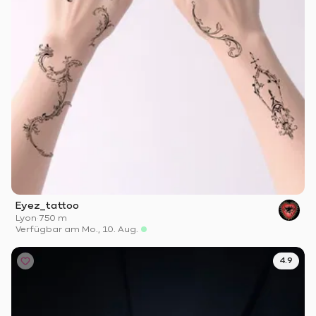
Eyez_tattoo
Lyon
·
750 m
Verfügbar am Mo., 10. Aug.
4.9