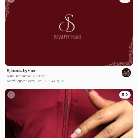
Sj.beautyhair
Villeurbanne
·
2,6 km
Verfügbar am Do., 13. Aug.
5.0