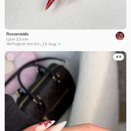
Rosanaails
Lyon
·
2,5 km
Verfügbar am Do., 13. Aug.
4.9