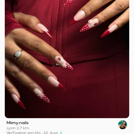
Miimy.nails
Lyon
·
2,7 km
Verfügbar am Mo., 10. Aug.