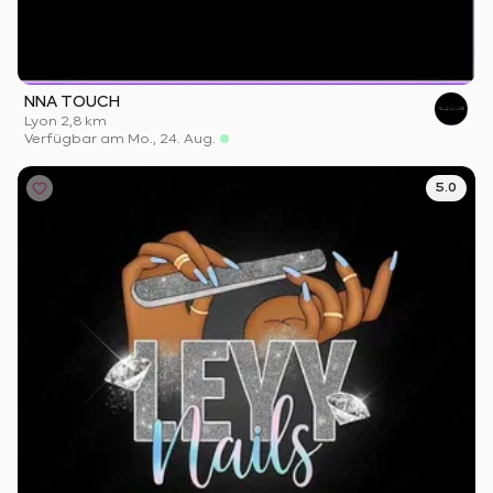
NNA TOUCH
Lyon
·
2,8 km
Verfügbar am Mo., 24. Aug.
5.0