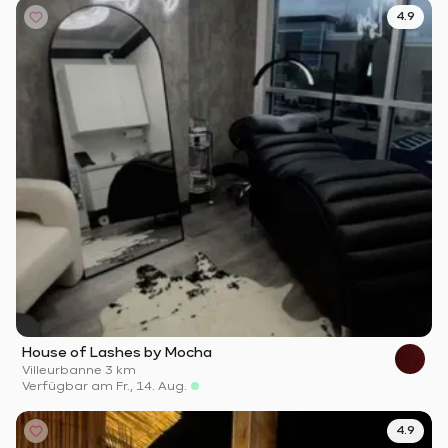
4.9
House of Lashes by Mocha
Villeurbanne
·
3 km
Verfügbar am Fr., 14. Aug.
4.9