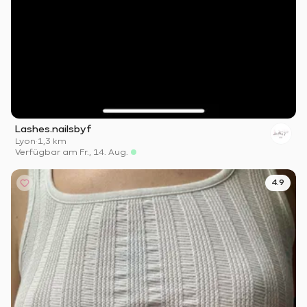
Lashes.nailsbyf
Lyon
·
1,3 km
Verfügbar am Fr., 14. Aug.
4.9