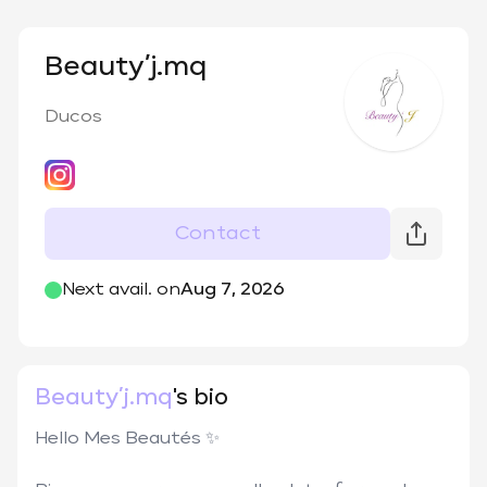
Beauty’j.mq
Ducos
Contact
@
beautyj.mq
Next avail. on
Aug 7, 2026
Beauty’j.mq
's bio
Hello Mes Beautés ✨
