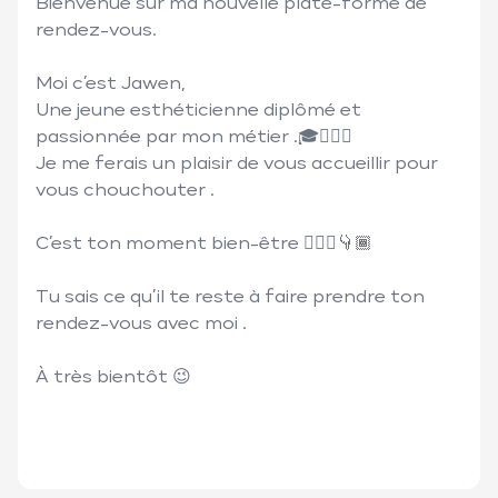
Bienvenue sur ma nouvelle plate-forme de 
rendez-vous.

Moi c’est Jawen,

Une jeune esthéticienne diplômé et 
passionnée par mon métier .🎓🧖🏾‍♀️

Je me ferais un plaisir de vous accueillir pour 
vous chouchouter .

C’est ton moment bien-être 🧖🏾‍♀️👇🏾

Tu sais ce qu’il te reste à faire prendre ton 
rendez-vous avec moi .

À très bientôt 😉
