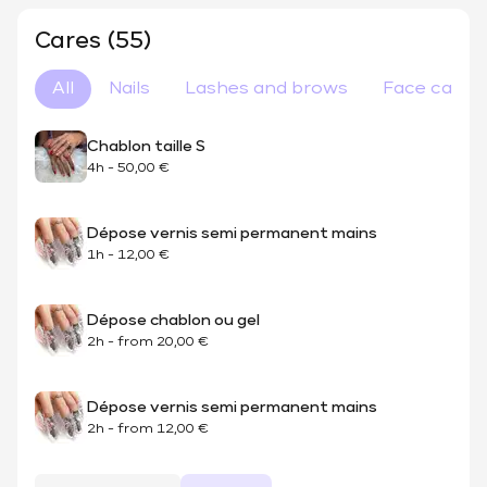
Cares (55)
All
Nails
Lashes and brows
Face care
Chablon taille S
4h
-
50,00 €
Dépose vernis semi permanent mains
1h
-
12,00 €
Dépose chablon ou gel
2h
-
from
20,00 €
Dépose vernis semi permanent mains
2h
-
from
12,00 €