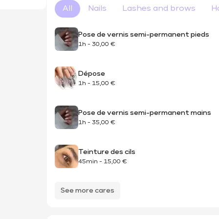
All
Nails
Lashes and brows
H
Pose de vernis semi-permanent pieds
1h
-
30,00 €
Dépose
1h
-
15,00 €
Pose de vernis semi-permanent mains
1h
-
35,00 €
Teinture des cils
45min
-
15,00 €
See more cares