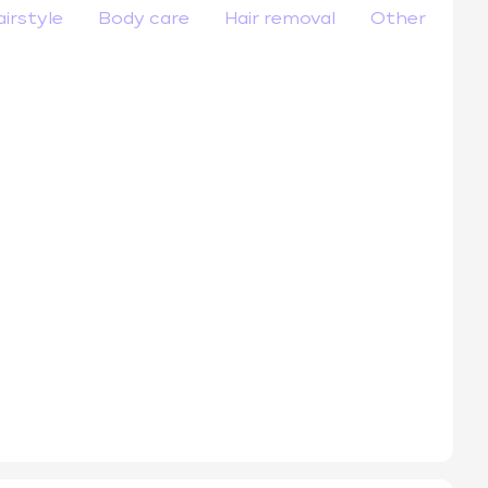
airstyle
Body care
Hair removal
Other