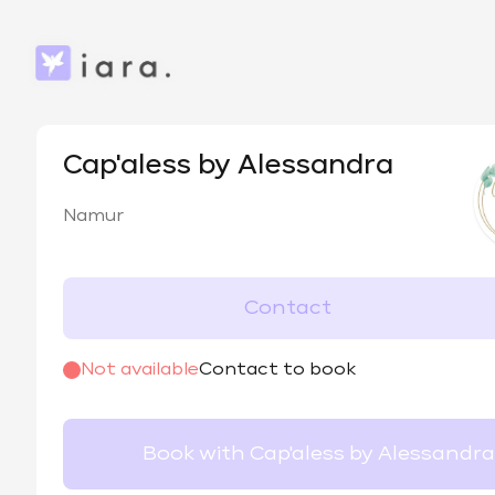
Cap'aless by Alessandra
Namur
Contact
Not available
Contact to book
Book with Cap'aless by Alessandra