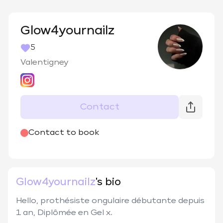
Glow4yournailz
5
Valentigney
Contact
@
glow4yournailz
Contact to book
Glow4yournailz
's bio
Hello, prothésiste ongulaire débutante depuis 
1 an, Diplômée en Gel x.
