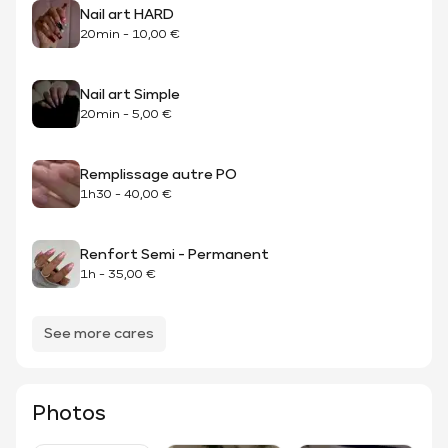
Nail art HARD
20min
-
10,00 €
Nail art Simple
20min
-
5,00 €
Remplissage autre PO
1h30
-
40,00 €
Renfort Semi - Permanent
1h
-
35,00 €
See more cares
Photos