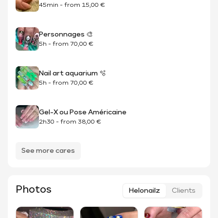
45min
-
from
15,00 €
Personnages 🎨
5h
-
from
70,00 €
Nail art aquarium 🫧
5h
-
from
70,00 €
Gel-X ou Pose Américaine
2h30
-
from
38,00 €
See more cares
Photos
Helonailz
Clients