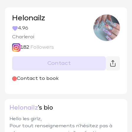
Helonailz
4.96
Charleroi
182
Followers
Contact
@
helonailz
Contact to book
Helonailz
's bio
Hello les girlz, 

Pour tout renseignements n'hésitez pas à 