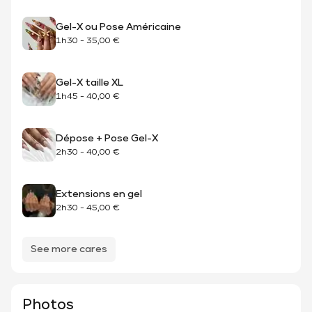
Gel-X ou Pose Américaine
1h30
-
35,00 €
Gel-X taille XL
1h45
-
40,00 €
Dépose + Pose Gel-X
2h30
-
40,00 €
Extensions en gel
2h30
-
45,00 €
See more cares
Photos