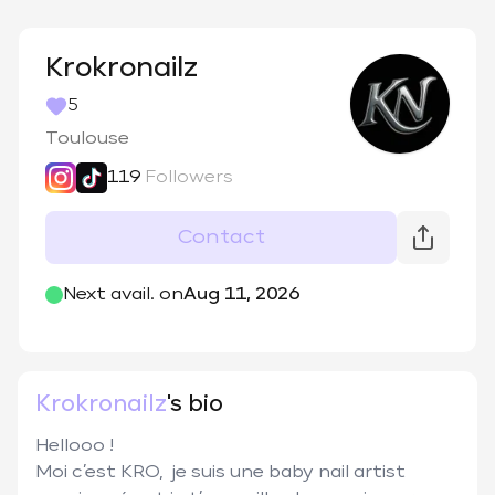
Krokronailz
5
Toulouse
119
Followers
Contact
@
krokronailz
Next avail. on
Aug 11, 2026
Krokronailz
's bio
Hellooo ! 

Moi c’est KRO,  je suis une baby nail artist 