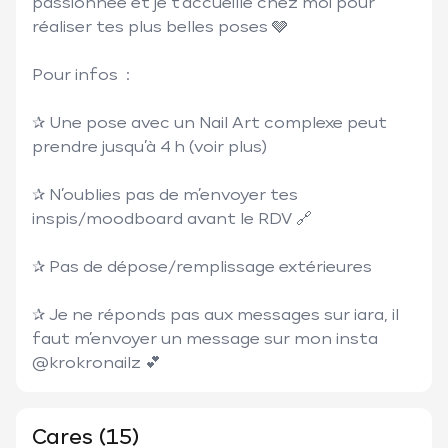
passionnée et je t’accueille chez moi pour 
réaliser tes plus belles poses 🩶

Pour infos  : 

✰ Une pose avec un Nail Art complexe peut 
prendre jusqu’à 4 h (voir plus) 

✰ N’oublies pas de m’envoyer tes 
inspis/moodboard avant le RDV 🔗

✰ Pas de dépose/remplissage extérieures

✰ Je ne réponds pas aux messages sur iara, il 
faut m’envoyer un message sur mon insta 

@krokronailz 💕
Cares (15)