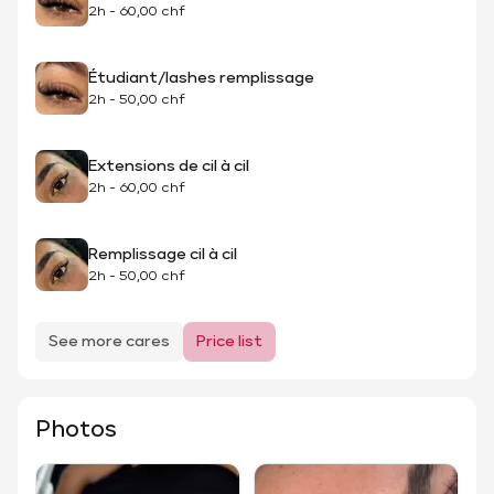
2h
-
60,00 chf
Étudiant/lashes remplissage
2h
-
50,00 chf
Extensions de cil à cil
2h
-
60,00 chf
Remplissage cil à cil
2h
-
50,00 chf
See more cares
Price list
Photos