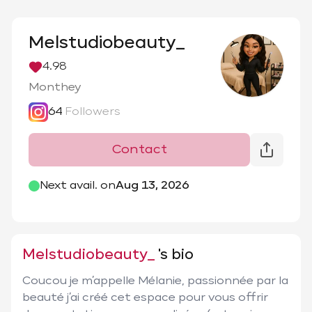
Melstudiobeauty_
4.98
Monthey
64
Followers
Contact
@
melstudiobeauty_
Next avail. on
Aug 13, 2026
Melstudiobeauty_
's bio
Coucou je m’appelle Mélanie, passionnée par la 
beauté j’ai créé cet espace pour vous offrir 