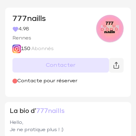
777naills
4.98
Rennes
150
Abonnés
Contacter
@
777naills
Contacte pour réserver
La bio d'
777naills
Hello,

Je ne pratique plus ! :) 