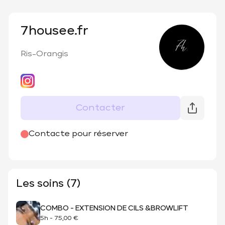
7housee.fr
Ris-Orangis
Contacter
@
7housee.fr
Contacte pour réserver
Les soins (7)
COMBO - EXTENSION DE CILS &BROWLIFT
5h
-
75,00 €