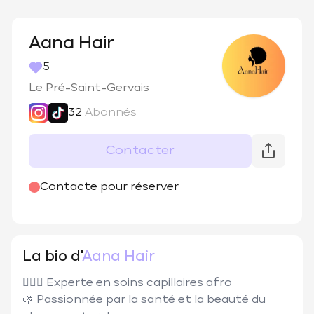
Aana Hair
5
Le Pré-Saint-Gervais
32
Abonnés
Contacter
@
aana.hair
Contacte pour réserver
La bio d'
Aana Hair
💇🏾‍♀️ Experte en soins capillaires afro

🌿 Passionnée par la santé et la beauté du 