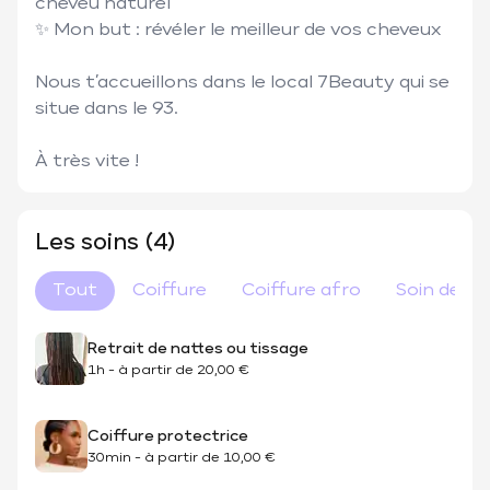
cheveu naturel

✨ Mon but : révéler le meilleur de vos cheveux 

Nous t’accueillons dans le local 7Beauty qui se 
situe dans le 93.

À très vite !
Les soins (4)
Tout
Coiffure
Coiffure afro
Soin des 
Retrait de nattes ou tissage
1h
-
à partir de
20,00 €
Coiffure protectrice
30min
-
à partir de
10,00 €