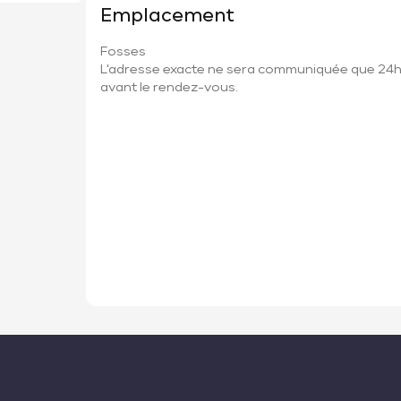
Emplacement
Fosses
L'adresse exacte ne sera communiquée que 24
avant le rendez-vous.