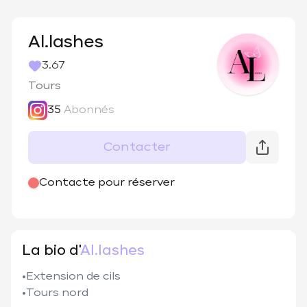
Al.lashes
3.67
Tours
35
Abonnés
Contacter
@
alashes37
Contacte pour réserver
La bio d'
Al.lashes
•Extension de cils 

•Tours nord 