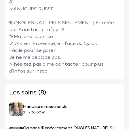
& 

MANUCURE RUSSE 

🩶ONGLES NATURELS SEULEMENT | Formée 
par Anastasiia Lafay 🩷

🤎Matériel stérilisé 

📍 Aix-en-Provence, en face du Quick 

Facile pour se garer 

Je ne me déplace pas.

N’hésitez pas à me contacter pour plus 
d’infos sur insta
Les soins (8)
Manucure russe seule
1h
-
30,00 €
Gainage/Renforcement ONGLES NATURELS |