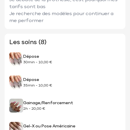
Je débute de la prothésie, c'est pourquoi mes 
tarifs sont bas 

Je recherche des modéles pour continuer a 
me performer 
Les soins (8)
Dépose
30min
-
10,00 €
Dépose
35min
-
10,00 €
Gainage/Renforcement
2h
-
20,00 €
Gel-X ou Pose Américaine