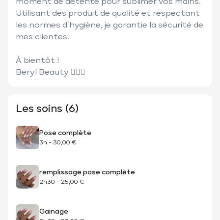
moment de détente pour sublimer vos mains. 

Utilisant des produit de qualité et respectant 
les normes d’hygiène, je garantie la sécurité de 
mes clientes. 

À bientôt ! 

Beryl Beauty 🧘🏼‍♀️
Les soins (6)
Pose complète
3h
-
30,00 €
remplissage pose complète
2h30
-
25,00 €
Gainage