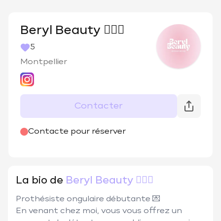
Beryl Beauty 🧘🏼‍♀️
5
Montpellier
Contacter
@
beryl_bty
Contacte pour réserver
La bio de
Beryl Beauty 🧘🏼‍♀️
Prothésiste ongulaire débutante 💌

En venant chez moi, vous vous offrez un 