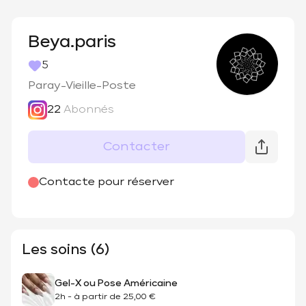
Beya.paris
5
Paray-Vieille-Poste
22
Abonnés
Contacter
@
beya.paris
Contacte pour réserver
Les soins (6)
Gel-X ou Pose Américaine
2h
-
à partir de
25,00 €