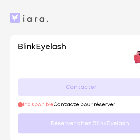
BlinkEyelash
Contacter
Indisponible
Contacte pour réserver
Réserver chez BlinkEyelash