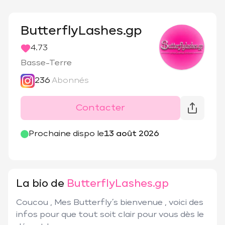
ButterflyLashes.gp
4.73
Basse-Terre
236
Abonnés
Contacter
@
butterfly_lashes.gp
Prochaine dispo le
13 août 2026
La bio de
ButterflyLashes.gp
Coucou , Mes Butterfly’s bienvenue , voici des 
infos pour que tout soit clair pour vous dès le 