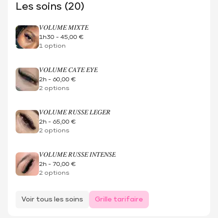
Les soins (20)
𝑉𝑂𝐿𝑈𝑀𝐸 𝑀𝐼𝑋𝑇𝐸
1h30
-
45,00 €
1 option
𝑉𝑂𝐿𝑈𝑀𝐸 𝐶𝐴𝑇𝐸 𝐸𝑌𝐸
2h
-
60,00 €
2 options
𝑉𝑂𝐿𝑈𝑀𝐸 𝑅𝑈𝑆𝑆𝐸 𝐿𝐸𝐺𝐸𝑅
2h
-
65,00 €
2 options
𝑉𝑂𝐿𝑈𝑀𝐸 𝑅𝑈𝑆𝑆𝐸 𝐼𝑁𝑇𝐸𝑁𝑆𝐸
2h
-
70,00 €
2 options
Voir tous les soins
Grille tarifaire