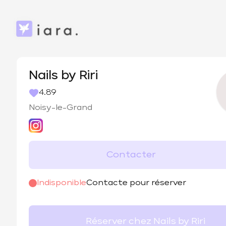
Nails by Riri
4.89
Noisy-le-Grand
Contacter
@
by.ririnails
Indisponible
Contacte pour réserver
Réserver chez Nails by Riri