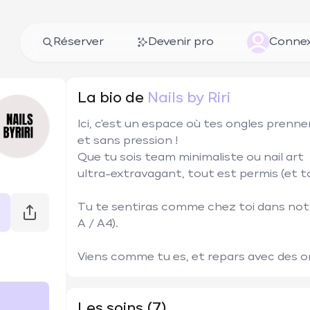
Réserver
Devenir pro
Connex
La bio de
Nails by Riri
Ici, c'est un espace où tes ongles prenne
et sans pression !

Que tu sois team minimaliste ou nail art

ultra-extravagant, tout est permis (et to
Tu te sentiras comme chez toi dans notr
A / A4).

Les soins (7)