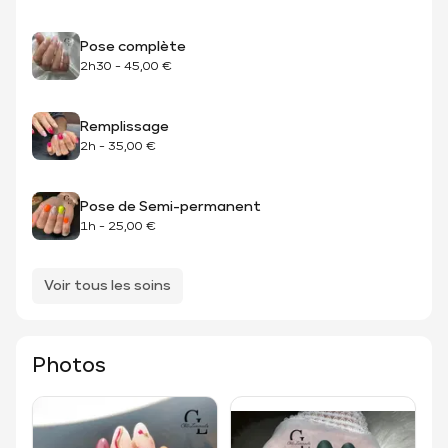
Pose complète
2h30
-
45,00 €
Remplissage
2h
-
35,00 €
Pose de Semi-permanent
1h
-
25,00 €
Voir tous les soins
Photos