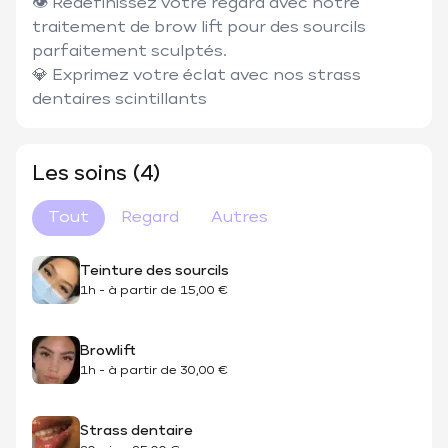
👁 Redéfinissez votre regard avec notre 
traitement de brow lift pour des sourcils 
parfaitement sculptés.

💎 Exprimez votre éclat avec nos strass 
Les soins (4)
Tout
Regard
Autres
Teinture des sourcils
1h
-
à partir de
15,00 €
Browlift
1h
-
à partir de
30,00 €
Strass dentaire