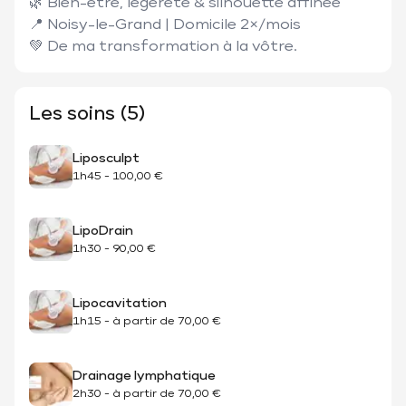
🌿 Bien-être, légèreté & silhouette affinée

📍 Noisy-le-Grand | Domicile 2×/mois

Les soins (5)
Liposculpt
1h45
-
100,00 €
LipoDrain
1h30
-
90,00 €
Lipocavitation
1h15
-
à partir de
70,00 €
Drainage lymphatique
2h30
-
à partir de
70,00 €