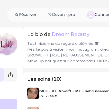
Réserver
Devenir pro
Connex
La bio de
Dream Beauty
Technicienne du regard diplômée 🎓

Hésite pas à visiter mon Instagram : dre
BROWLIFT | RSE | REHAUSSEMENT DE CIL
Make up bouquet sur commande ( TikTok 
Les soins (10)
PACK FULL Browlift + RSE + Rehaussement
1h
-
70,00 €