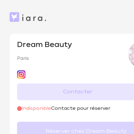
Dream Beauty
Paris
Contacter
@
dream_beauty_paris
Indisponible
Contacte pour réserver
Réserver chez Dream Beauty