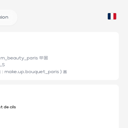
ion
am_beauty_paris 🫶🏼

S 

: make.up.bouquet_paris ) 🎀
 de cils