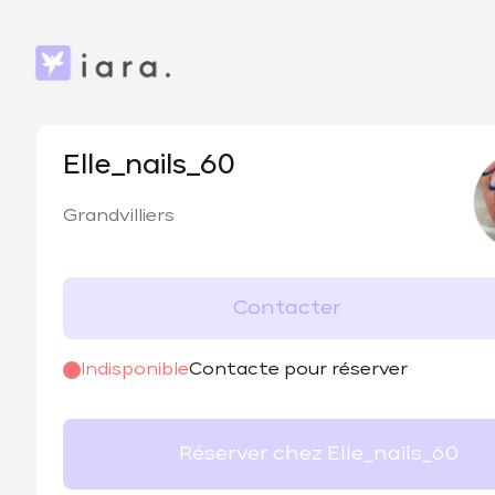
Elle_nails_60
Grandvilliers
Contacter
Indisponible
Contacte pour réserver
Réserver chez Elle_nails_60