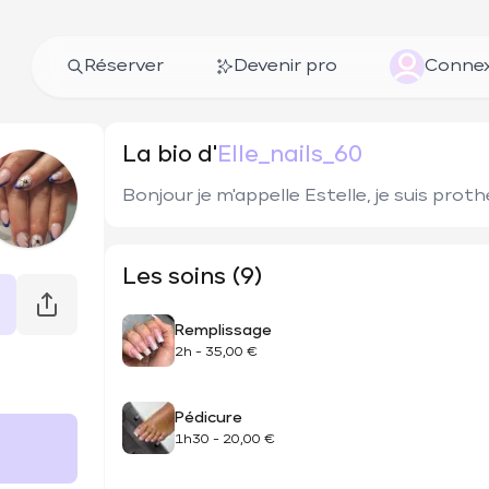
Réserver
Devenir pro
Connex
La bio d'
Elle_nails_60
Les soins (9)
Remplissage
2h
-
35,00 €
Pédicure
1h30
-
20,00 €