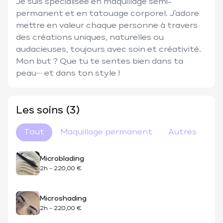
Je suis spécialisée en maquillage semi-
permanent et en tatouage corporel. J’adore 
mettre en valeur chaque personne à travers 
des créations uniques, naturelles ou 
audacieuses, toujours avec soin et créativité. 
Mon but ? Que tu te sentes bien dans ta 
peau… et dans ton style !
Les soins (3)
Tout
Maquillage permanent
Autres
Microblading
2h
-
220,00 €
Microshading
2h
-
220,00 €