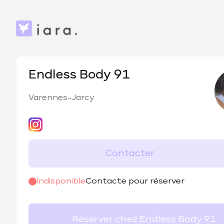
Endless Body 91
Varennes-Jarcy
Contacter
@
endless.body91
Indisponible
Contacte pour réserver
Réserver chez Endless Body 91