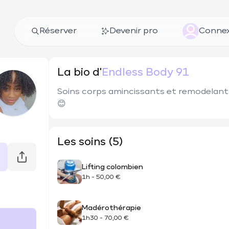
Réserver
Devenir pro
Connex
La bio d'
Endless Body 91
Soins corps amincissants et remodelants 
😊
Les soins (5)
Lifting colombien
1h
-
50,00 €
Madérothérapie
1h30
-
70,00 €