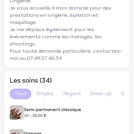
Onglerie. 

Je vous accueille à mon domicile pour des 
prestations en onglerie, épilation et 
maquillage. 

Je me déplace également pour les 
événements comme les mariages, les 
shootings.

Pour toute demande particulière, contactez-
moi au 07.49.57.46.54
Les soins (34)
Tout
Ongles
Regard
Make-up
Soin 
Semi-permanent classique
1h
-
25,00 €
Gainage