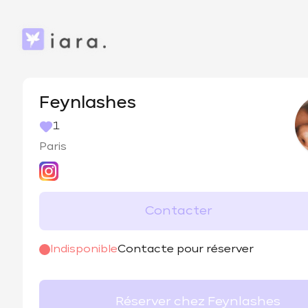
Feynlashes
1
Paris
Contacter
@
feyn_lashes75
Indisponible
Contacte pour réserver
Réserver chez Feynlashes