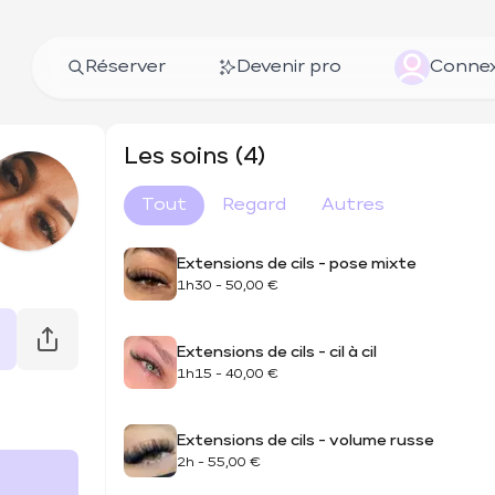
Réserver
Devenir pro
Connex
Les soins (4)
Tout
Regard
Autres
Extensions de cils - pose mixte
1h30
-
50,00 €
Extensions de cils - cil à cil
1h15
-
40,00 €
Extensions de cils - volume russe
2h
-
55,00 €