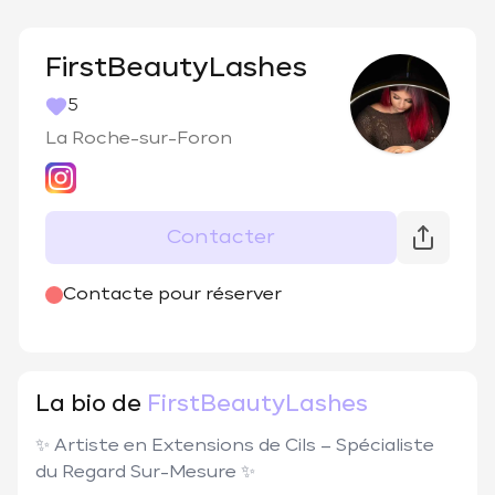
FirstBeautyLashes
5
La Roche-sur-Foron
Contacter
@
first_beauty_lashes
Contacte pour réserver
La bio de
FirstBeautyLashes
✨ Artiste en Extensions de Cils – Spécialiste 
du Regard Sur-Mesure ✨
