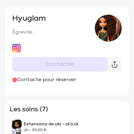
Hyuglam
Égreville
Contacter
@
hyuglam_
Contacte pour réserver
Les soins (7)
Extensions de cils - cil à cil
2h
-
50,00 €