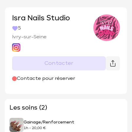
Isra Nails Studio
5
Ivry-sur-Seine
Contacter
@
isranailstudio
Contacte pour réserver
Les soins (2)
Gainage/Renforcement
1h
-
20,00 €