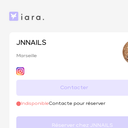
JNNAILS
Marseille
Contacter
@
__JNNAILS__
Indisponible
Contacte pour réserver
Réserver chez JNNAILS