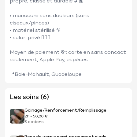
propre, classe et durable 💅🏾

• manucure sans douleurs (sans 
ciseaux/pinces) 

• matériel stérilisé 🫧

• salon privé 🧘🏾‍♀️

Moyen de paiement 💸: carte en sans concact 
seulement, Apple Pay, espèces 

📍Baie-Mahault, Guadeloupe
Les soins (6)
Gainage/Renforcement/Remplissage
2h
-
50,00 €
3 options