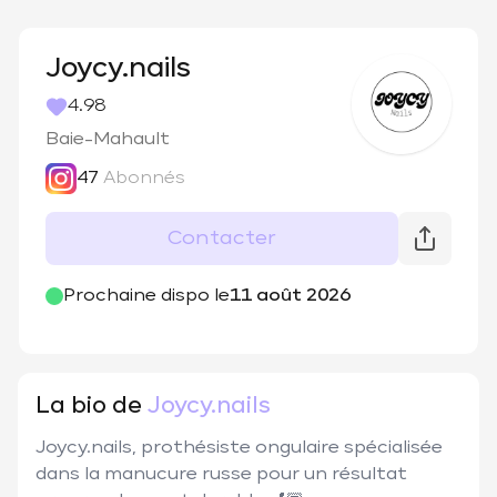
Joycy.nails
4.98
Baie-Mahault
47
Abonnés
Contacter
@
joycy.nails
Prochaine dispo le
11 août 2026
La bio de
Joycy.nails
Joycy.nails, prothésiste ongulaire spécialisée 
dans la manucure russe pour un résultat 