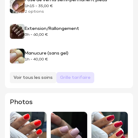
Pose de vernis semi-permanent pieds
1h15
-
35,00 €
2 options
Extension/Rallongement
3h
-
60,00 €
Manucure (sans gel)
1h
-
40,00 €
Voir tous les soins
Grille tarifaire
Photos