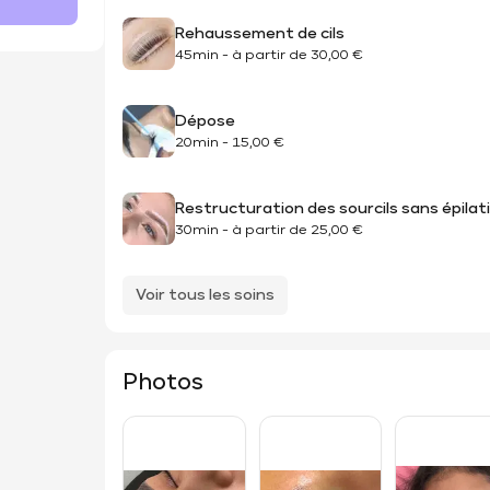
Rehaussement de cils
45min
-
à partir de
30,00 €
Dépose
20min
-
15,00 €
Restructuration des sourcils sans épilat
30min
-
à partir de
25,00 €
Voir tous les soins
Photos