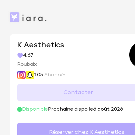
K Aesthetics
4.67
Roubaix
105
Abonnés
Contacter
@
kaesth3tics
Disponible
Prochaine dispo le
6 août 2026
Réserver chez K Aesthetics