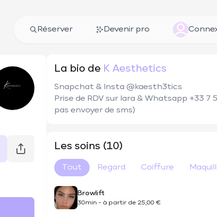
Réserver
Devenir pro
Connex
La bio de
K Aesthetics
Snapchat & Insta @kaesth3tics

Prise de RDV sur Iara & Whatsapp +33 7
pas envoyer de sms)
Les soins (10)
Tout
Regard
Coiffure
Maquil
Browlift
30min
-
à partir de
25,00 €