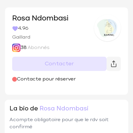
Rosa Ndombasi
4.96
Gaillard
38
Abonnés
Contacter
@
kapono_Institut
Contacte pour réserver
La bio de
Rosa Ndombasi
Acompte obligatoire pour que le rdv soit 
confirmé 
