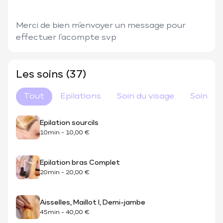
Merci de bien m’envoyer un message pour 
effectuer l’acompte svp 
Les soins (37)
Tout
Epilations
Soin du visage
Soin du
Epilation sourcils
10min
-
10,00 €
Epilation bras Complet
20min
-
20,00 €
Aisselles, Maillot I, Demi-jambe
45min
-
40,00 €