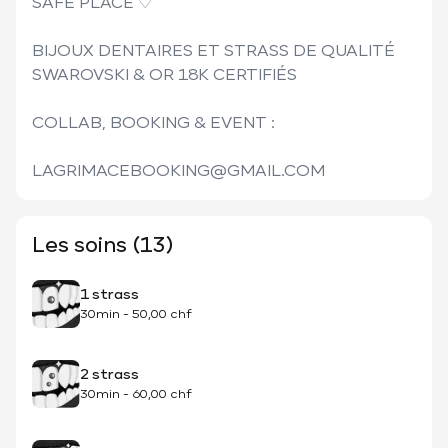
SAFE PLACE ♡︎

BIJOUX DENTAIRES ET STRASS DE QUALITÉ 
SWAROVSKI & OR 18K CERTIFIÉS 

COLLAB, BOOKING & EVENT : 

Les soins (13)
1 strass
30min
-
50,00 chf
2 strass
30min
-
60,00 chf