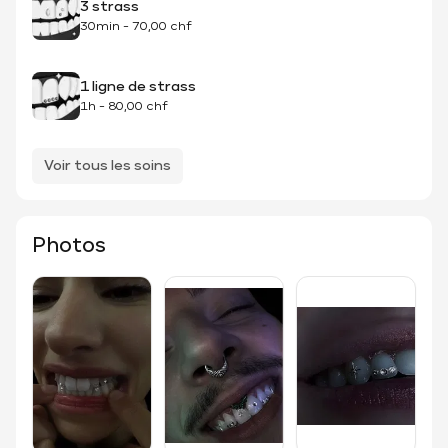
3 strass
30min
-
70,00 chf
1 ligne de strass
1h
-
80,00 chf
Voir tous les soins
Photos