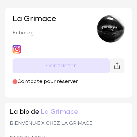
La Grimace
Fribourg
Contacter
@
la__grimace
Contacte pour réserver
La bio de
La Grimace
BIENVENU·E·X CHEZ LA GRIMACE
