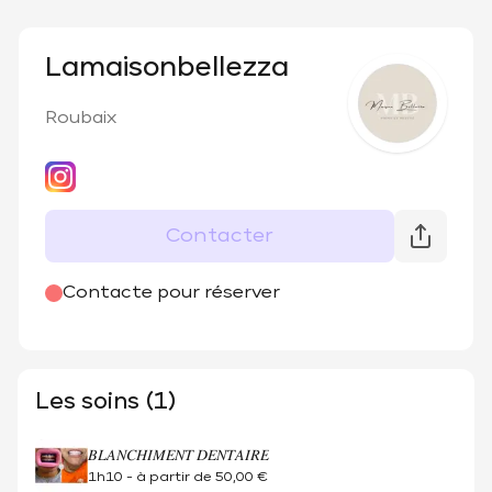
Lamaisonbellezza
Roubaix
Contacter
@
lamaisonbellezza
Contacte pour réserver
Les soins (1)
𝐵𝐿𝐴𝑁𝐶𝐻𝐼𝑀𝐸𝑁𝑇 𝐷𝐸𝑁𝑇𝐴𝐼𝑅𝐸
1h10
-
à partir de
50,00 €