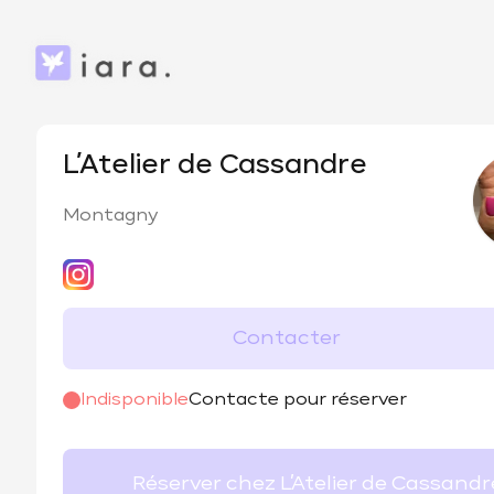
L’Atelier de Cassandre
Montagny
Contacter
@
adc_esthetique
Indisponible
Contacte pour réserver
Réserver chez L’Atelier de Cassandr