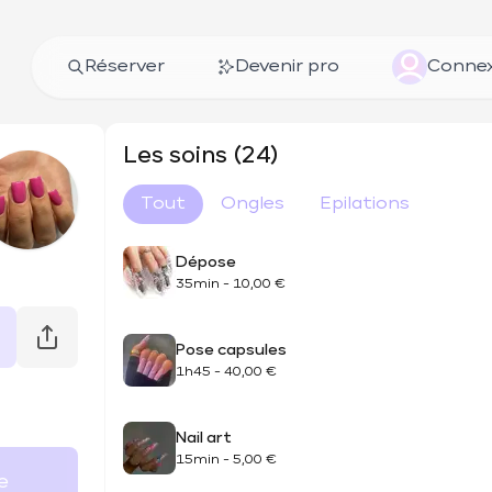
Réserver
Devenir pro
Connex
Les soins (24)
Tout
Ongles
Epilations
Dépose
35min
-
10,00 €
Pose capsules
1h45
-
40,00 €
Nail art
15min
-
5,00 €
e