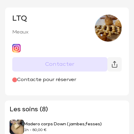
LTQ
Meaux
Contacter
@
Latouche_queename
Contacte pour réserver
Les soins (8)
Madero corps Down ( jambes,fesses)
1h
-
80,00 €