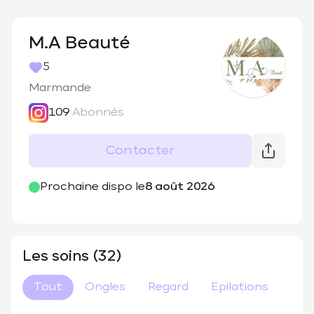
M.A Beauté
5
Marmande
109
Abonnés
Contacter
@
_m.a_beaute
Prochaine dispo le
8 août 2026
Les soins (32)
Tout
Ongles
Regard
Epilations