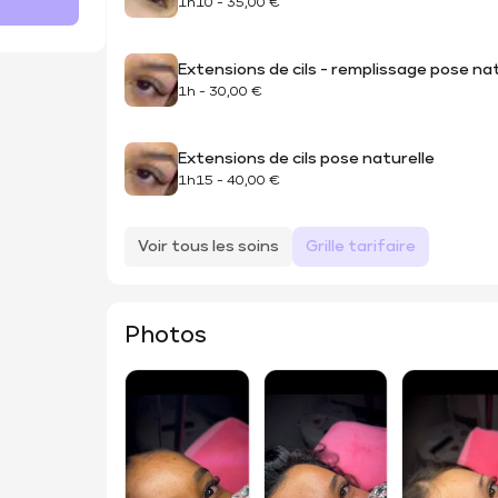
1h10
-
35,00 €
Extensions de cils - remplissage pose nat
1h
-
30,00 €
Extensions de cils pose naturelle
1h15
-
40,00 €
Voir tous les soins
Grille tarifaire
Photos