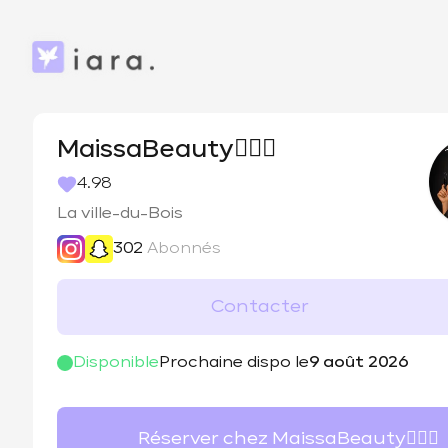
MaissaBeauty🧚🏼‍♀️
4.98
La ville-du-Bois
302
Abonnés
Contacter
@
maissa_beauty91
Disponible
Prochaine dispo le
9 août 2026
Réserver chez MaissaBeauty🧚🏼‍♀️