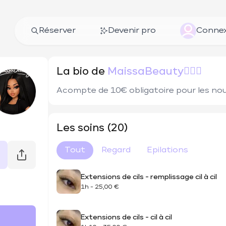
Réserver
Devenir pro
Connex
La bio de
MaissaBeauty🧚🏼‍♀️
Acompte de 10€ obligatoire pour les nou
Les soins (20)
Tout
Regard
Epilations
Extensions de cils - remplissage cil à cil
1h
-
25,00 €
Extensions de cils - cil à cil