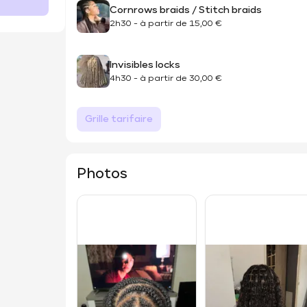
Cornrows braids / Stitch braids
2h30
-
à partir de
15,00 €
Invisibles locks
4h30
-
à partir de
30,00 €
Grille tarifaire
Photos