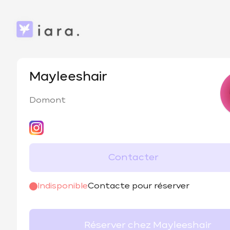
Mayleeshair
Domont
Contacter
@
mayleeshair
Indisponible
Contacte pour réserver
Réserver chez Mayleeshair