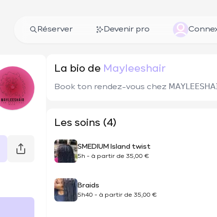
Réserver
Devenir pro
Connex
La bio de
Mayleeshair
Book ton rendez-vous chez 𝖬𝖠𝖸𝖫𝖤𝖤𝖲𝖧𝖠
Les soins (4)
SMEDIUM Island twist
5h
-
à partir de
35,00 €
Braids
5h40
-
à partir de
35,00 €