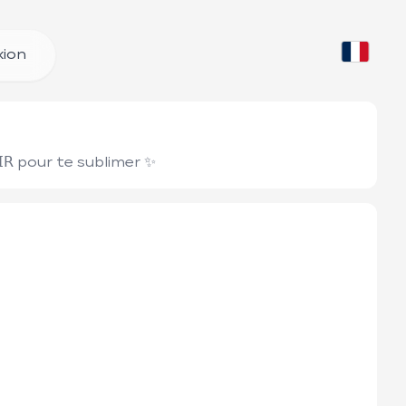
ion
𝖨𝖱 pour te sublimer ✨