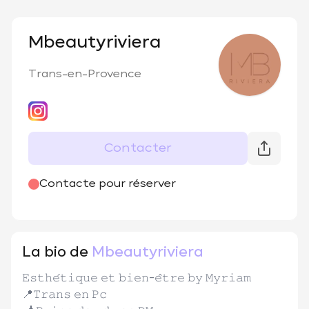
Mbeautyriviera
Trans-en-Provence
Contacter
@
MBEAUTYRIVIERA
Contacte pour réserver
La bio de
Mbeautyriviera
𝙴𝚜𝚝𝚑𝚎́𝚝𝚒𝚚𝚞𝚎 𝚎𝚝 𝚋𝚒𝚎𝚗-𝚎̂𝚝𝚛𝚎 𝚋𝚢 𝙼𝚢𝚛𝚒𝚊𝚖 

📍𝚃𝚛𝚊𝚗𝚜 𝚎𝚗 𝙿𝚌 
