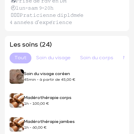
 📥𝙿𝚛𝚒𝚜𝚎 𝚍𝚎 𝚛𝚍𝚟 𝚎𝚗 𝙳𝙼 

 🕘𝚕𝚞𝚗-𝚜𝚊𝚖 𝟿-𝟸𝟶𝚑

 🙋🏽‍♀️𝙿𝚛𝚊𝚝𝚒𝚌𝚒𝚎𝚗𝚗𝚎 𝚍𝚒𝚙𝚕𝚘̂𝚖𝚎́𝚎 

𝟺 𝚊𝚗𝚗𝚎́𝚎𝚜 𝚍’𝚎𝚡𝚙𝚎́𝚛𝚒𝚎𝚗𝚌𝚎 
Les soins (24)
Tout
Soin du visage
Soin du corps
Mas
Soin du visage coréen
45min
-
à partir de
45,00 €
Madérothérapie corps
1h
-
100,00 €
Madérothérapie jambes
1h
-
60,00 €