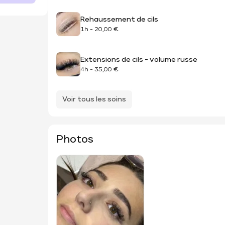
Rehaussement de cils
1h
-
20,00 €
Extensions de cils - volume russe
4h
-
35,00 €
Voir tous les soins
Photos