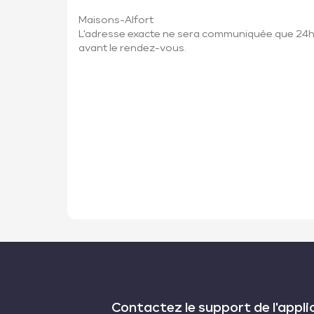
Maisons-Alfort
L'adresse exacte ne sera communiquée que 24
avant le rendez-vous.
Contactez le support de l'appli