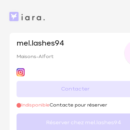
mel.lashes94
Maisons-Alfort
Contacter
Indisponible
Contacte pour réserver
Réserver chez mel.lashes94