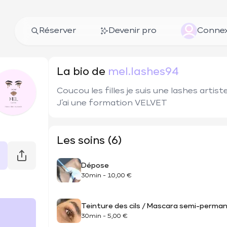
Réserver
Devenir pro
Connex
La bio de
mel.lashes94
Coucou les filles je suis une lashes artist
J’ai une formation VELVET
Les soins (6)
Dépose
30min
-
10,00 €
Teinture des cils / Mascara semi-perma
30min
-
5,00 €