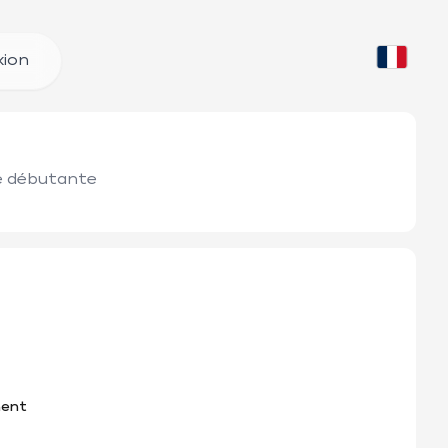
ion
e débutante 

nent