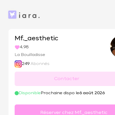
Mf._aesthetic
4.98
La Bouilladisse
249
Abonnés
Contacter
@
mf._aesthetic
Disponible
Prochaine dispo le
6 août 2026
Réserver chez Mf._aesthetic