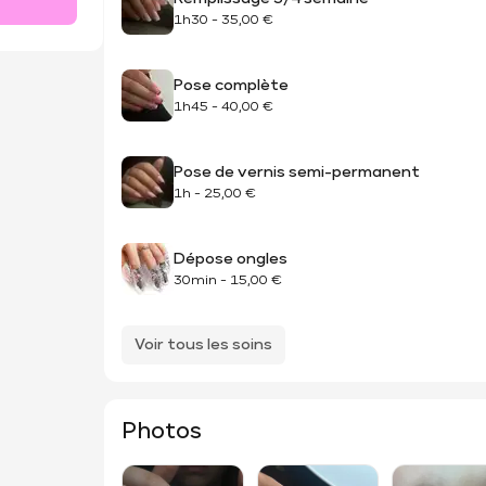
1h30
-
35,00 €
Pose complète
1h45
-
40,00 €
Pose de vernis semi-permanent
1h
-
25,00 €
Dépose ongles
30min
-
15,00 €
Voir tous les soins
Photos