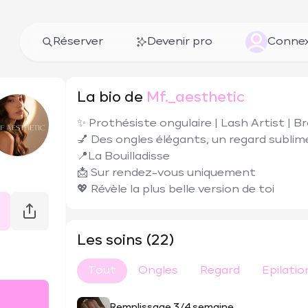
Réserver
Devenir pro
Connex
La bio de
Mf._aesthetic
✨ Prothésiste ongulaire | Lash Artist | Br
💅 Des ongles élégants, un regard sublimé
📍La Bouilladisse

📩 Sur rendez-vous uniquement

💖 Révèle la plus belle version de toi
Les soins (22)
Tout
Ongles
Regard
Epilatio
Remplissage 3/4 semaine