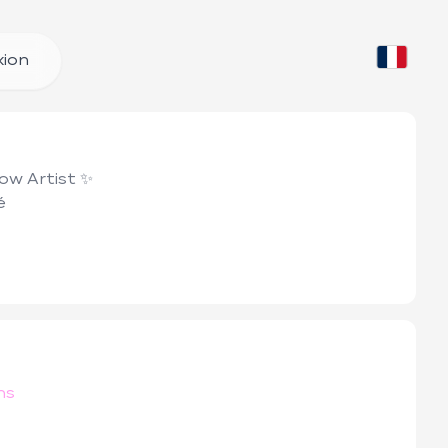
ion
ow Artist ✨



ns