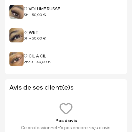
🤍 VOLUME RUSSE
3h
-
50,00 €
🤍 WET
3h
-
50,00 €
🤍 CIL A CIL
2h30
-
40,00 €
Avis de ses client(e)s
Pas d'avis
Ce professionnel n'a pas encore reçu d'avis.