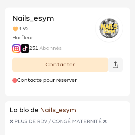
Nails_esym
4.95
Harfleur
251
Abonnés
Contacter
@
nails_esym
Contacte pour réserver
La bio de
Nails_esym
❌ PLUS DE RDV / CONGÉ MATERNITÉ ❌
