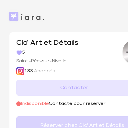
Clo' Art et Détails
5
Saint-Pée-sur-Nivelle
133
Abonnés
Contacter
@
clo_art_et_details
Indisponible
Contacte pour réserver
Réserver chez Clo' Art et Détails