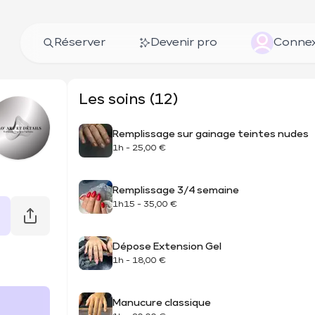
Réserver
Devenir pro
Connex
Les soins (12)
Remplissage sur gainage teintes nudes
1h
-
25,00 €
Remplissage 3/4 semaine
1h15
-
35,00 €
Dépose Extension Gel
1h
-
18,00 €
Manucure classique