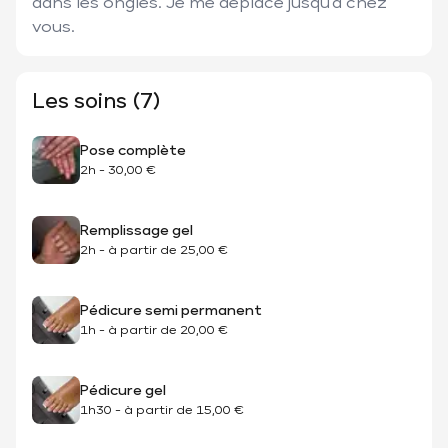
dans les ongles. Je me déplace jusqu’à chez 
vous. 
Les soins (7)
Pose complète
2h
-
30,00 €
Remplissage gel
2h
-
à partir de
25,00 €
Pédicure semi permanent
1h
-
à partir de
20,00 €
Pédicure gel
1h30
-
à partir de
15,00 €